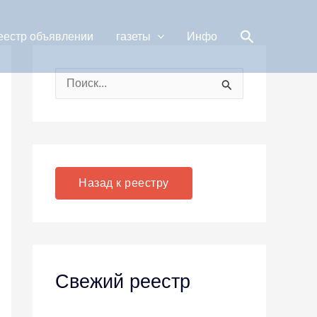
Поиск
еестр объявлении
газеты
Инфо
П
о
и
с
к
Назад к реестру
:
Свежий реестр