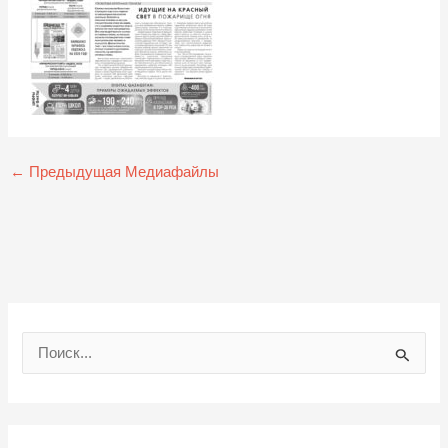
←
Предыдущая Медиафайлы
П
о
и
с