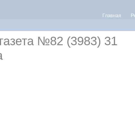
Главная
Р
зета №82 (3983) 31
а