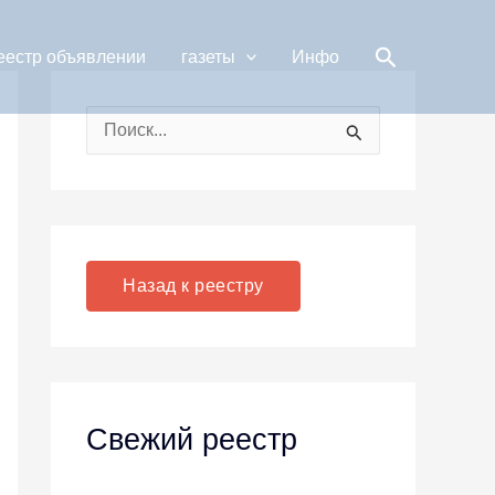
Поиск
еестр объявлении
газеты
Инфо
П
о
и
с
к
Назад к реестру
:
Свежий реестр