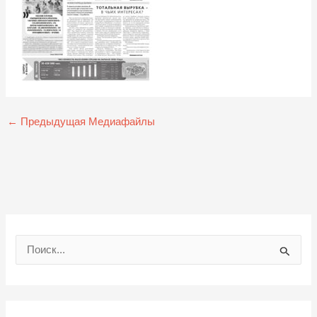
←
Предыдущая Медиафайлы
П
о
и
с