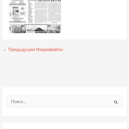
←
Предыдущая Медиафайлы
П
о
и
с