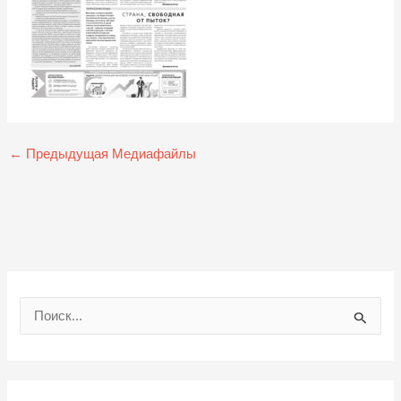
←
Предыдущая Медиафайлы
П
о
и
с