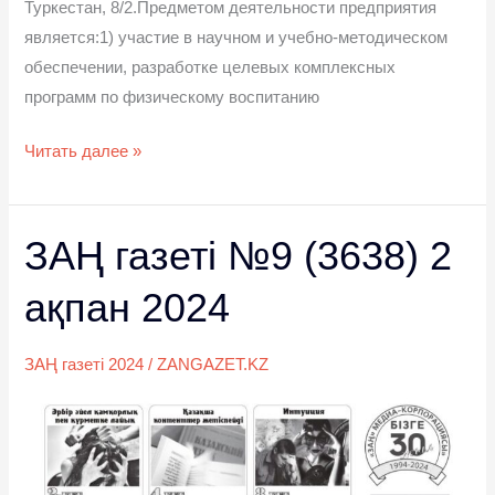
Туркестан, 8/2.Предметом деятельности предприятия
является:1) участие в научном и учебно-методическом
обеспечении, разработке целевых комплексных
программ по физическому воспитанию
Читать далее »
ЗАҢ газеті №9 (3638) 2
ЗАҢ
газеті
ақпан 2024
№9
(3638)
2
ЗАҢ газеті 2024
/
ZANGAZET.KZ
ақпан
2024