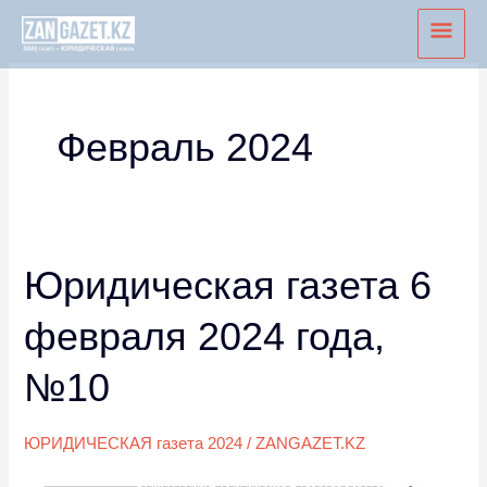
Перейти
Глав
к
мен
содержимому
Февраль 2024
Юридическая газета 6
Юридическая
газета
февраля 2024 года,
6
февраля
№10
2024
года,
ЮРИДИЧЕСКАЯ газета 2024
/
ZANGAZET.KZ
№10