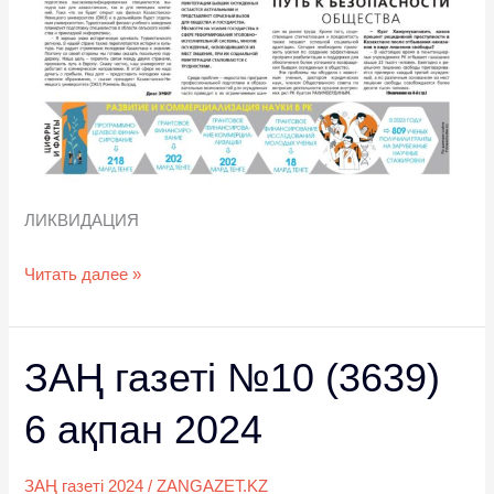
ЛИКВИДАЦИЯ
Читать далее »
ЗАҢ газеті №10 (3639)
ЗАҢ
газеті
6 ақпан 2024
№10
(3639)
6
ЗАҢ газеті 2024
/
ZANGAZET.KZ